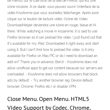
de menus sur le côté droit de la tête de Firefox, qui est une
icône incolore. À ce stade, vous pouvez ouvrir l’interface de la
vidéo KissAnime que vous souhaitez télécharger. Après avoir
cliqué sur le bouton de lecture vidéo, l’icône de Video
DownloadHelper deviendra une icône en rouge, bleue et Hi
there, While watching a movie in kissanime, it is said to use
Firefox browser as it can preload the video. I just found out that
it's available for my iPad. Downloaded it right away and start
using it. But I can't find how to preload the video. Is it only
available for Firefox on Mac/PC or do I need to download an
add on? Thank you in advance, Ben7i - KissAnime does not
allow unofficial apps to get our content because our servers are
overloaded. - KissAnime does not allow browsers that block
ads by default. - Try another browser (eg: Device default
browser, Chrome, Firefox etc.) or disable VPN.
Close Menu. Open Menu. HTML5
Video Support by Codec. Chrome,