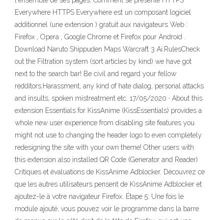
l'ensemble de ses pages. Comment se présente HTTPS
Everywhere HTTPS Everywhere est un composant logiciel
additionnel (une extension ) gratuit aux navigateurs Web :
Firefox , Opera , Google Chrome et Firefox pour Android .
Download Naruto Shippuden Maps Warcraft 3 Ai.RulesCheck
out the Filtration system (sort articles by kind) we have got
next to the search bar! Be civil and regard your fellow
rédditors.Harassment, any kind of hate dialog, personal attacks
and insults, spoken mistreatment etc. 17/05/2020 · About this
extension Essentials for KissAnime (KissEssentials) provides a
whole new user experience from disabling site features you
might not use to changing the header logo to even completely
redesigning the site with your own theme! Other users with
this extension also installed QR Code (Generator and Reader)
Critiques et évaluations de KissAnime Adblocker. Découvrez ce
que les autres utilisateurs pensent de KissAnime Adblocker et
ajoutez-le à votre navigateur Firefox. Étape 5: Une fois le
module ajouté, vous pouvez voir le programme dans la barre