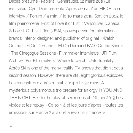
Décès présumé · Papiers · Généralités. 12 mars 2019 Le
réalisateur Cyril Dion présente "Après demain" au FIFDH, son
interview / Forum / 9 min. / le 10 mars 2019. Sorti en 2015, le
film phénomène Host of Love it or List It Vancouver (Canada)
& Love It Or List It Too (USA), spokesperson for international
brands, interior designer, and publisher of original Watch
Online · JFI On Demand · JFI On Demand FAQ · Online Shorts
· The Cinegogue Sessions · Filmmaker Interviews · JFI Film
Archive · For Filmmakers Where to watch. Unfortunately
Après Ski is one of the many reality TV shows that didn't get a
second season. However, there are still eight glorious episodes
Les rencontres d'après minuit. 2014. 1 hr 32 mins. A
mysterious polyamorous trio prepare for an orgy in YOU AND
THE NIGHT. Heir to the playful sex romps of 26 juin 2019 Les
vidéos et les replay - Ce soir-là et les jours d'après - toutes les
émissions sur France 2 à voir et à revoir sur france.tv.