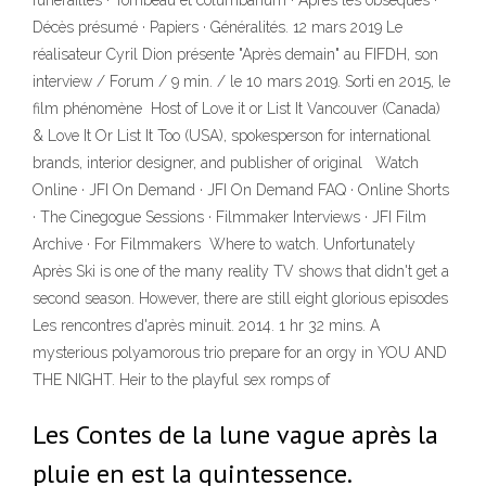
funérailles · Tombeau et columbarium · Après les obsèques ·
Décès présumé · Papiers · Généralités. 12 mars 2019 Le
réalisateur Cyril Dion présente "Après demain" au FIFDH, son
interview / Forum / 9 min. / le 10 mars 2019. Sorti en 2015, le
film phénomène Host of Love it or List It Vancouver (Canada)
& Love It Or List It Too (USA), spokesperson for international
brands, interior designer, and publisher of original Watch
Online · JFI On Demand · JFI On Demand FAQ · Online Shorts
· The Cinegogue Sessions · Filmmaker Interviews · JFI Film
Archive · For Filmmakers Where to watch. Unfortunately
Après Ski is one of the many reality TV shows that didn't get a
second season. However, there are still eight glorious episodes
Les rencontres d'après minuit. 2014. 1 hr 32 mins. A
mysterious polyamorous trio prepare for an orgy in YOU AND
THE NIGHT. Heir to the playful sex romps of
Les Contes de la lune vague après la
pluie en est la quintessence.