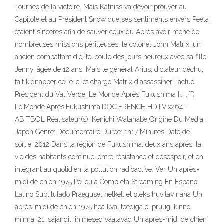
Tournée de la victoire. Mais Katniss va devoir prouver au
Capitole et au Président Snow que ses sentiments envers Peeta
étaient sincères afin de sauver ceux qu Après avoir mené de
nombreuses missions périlleuses, le colonel John Matrix, un
ancien combattant d'élite, coule des jours heureux avec sa fille
Jenny, âgée de 12 ans. Mais le général Arius, dictateur déchu,
fait kidnapper celle-ci et charge Matrix d'assassiner l'actuel
Président du Val Verde. Le Monde Après Fukushima ]·._.·´¯)
Le.Monde.Apres.Fukushima.DOC.FRENCH.HDTV.x264-
ABiTBOL Réalisateur(s): Kenichi Watanabe Origine Du Media :
Japon Genre: Documentaire Durée: 1h17 Minutes Date de
sortie: 2012 Dans la région de Fukushima, deux ans après, la
vie des habitants continue, entre résistance et désespoir, et en
intégrant au quotidien la pollution radioactive. Ver Un après-
midi de chien 1975 Película Completa Streaming En Espanol
Latino Subtitulado Praegusel hetkel, et oleks huvitav näha Un
après-midi de chien 1975 hea kvaliteediga ei pruugi kinno
minna. 21. sajandil, inimesed vaatavad Un après-midi de chien