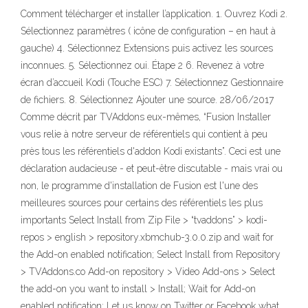
Comment télécharger et installer l’application. 1. Ouvrez Kodi 2.
Sélectionnez paramètres ( icône de configuration – en haut à
gauche) 4. Sélectionnez Extensions puis activez les sources
inconnues. 5. Sélectionnez oui. Étape 2 6. Revenez à votre
écran d’accueil Kodi (Touche ESC) 7. Sélectionnez Gestionnaire
de fichiers. 8. Sélectionnez Ajouter une source. 28/06/2017
Comme décrit par TVAddons eux-mêmes, “Fusion Installer
vous relie à notre serveur de référentiels qui contient à peu
près tous les référentiels d'addon Kodi existants”. Ceci est une
déclaration audacieuse - et peut-être discutable - mais vrai ou
non, le programme d'installation de Fusion est l'une des
meilleures sources pour certains des référentiels les plus
importants Select Install from Zip File > “tvaddons” > kodi-
repos > english > repository.xbmchub-3.0.0.zip and wait for
the Add-on enabled notification; Select Install from Repository
> TVAddons.co Add-on repository > Video Add-ons > Select
the add-on you want to install > Install; Wait for Add-on
enabled notification; Let us know on Twitter or Facebook what